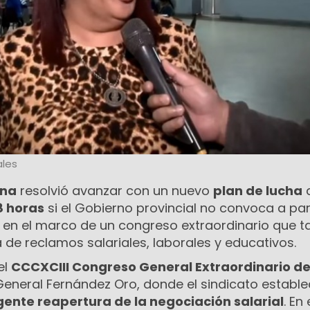
les
ina
resolvió avanzar con un nuevo
plan de lucha
8 horas
si el Gobierno provincial no convoca a par
, en el marco de un congreso extraordinario que 
a de reclamos salariales, laborales y educativos.
el
CCCXCIII Congreso General Extraordinario d
 General Fernández Oro, donde el sindicato estable
gente reapertura de la negociación salarial
. En