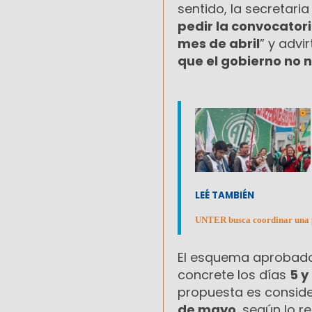
sentido, la secretaria
pedir la convocatori
mes de abril
” y advi
que el gobierno no
LEÉ TAMBIÉN
UNTER busca coordinar una pr
El esquema aprobado 
concrete los días
5 y
propuesta es conside
de mayo
, según lo r