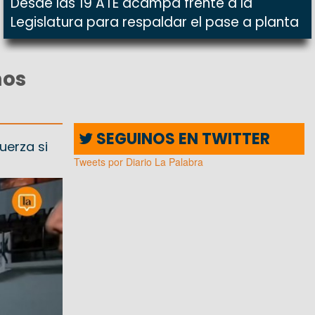
Desde las 19 ATE acampa frente a la
Legislatura para respaldar el pase a planta
mos
SEGUINOS EN TWITTER
uerza si
Tweets por Diario La Palabra