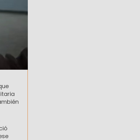
que
itaria
también
e
ció
 ese