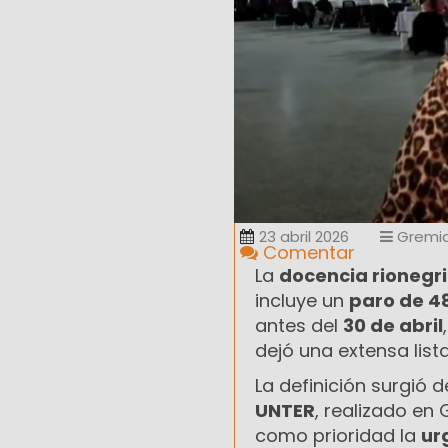
23 abril 2026
Gremia
Comentar
La
docencia rionegr
incluye un
paro de 4
antes del
30 de abril
dejó una extensa list
La definición surgió d
UNTER
, realizado en
como prioridad la
ur