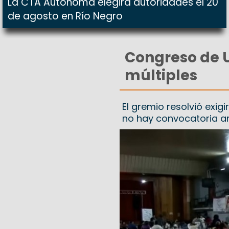
La CTA Autónoma elegirá autoridades el 20
de agosto en Río Negro
Congreso de U
múltiples
El gremio resolvió exigi
no hay convocatoria ant