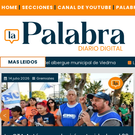
HOME
|
SECCIONES
|
CANAL DE YOUTUBE
|
PALAB
MAS LEIDOS
a explosión del albergue municipal de Viedma
La Unesco p
ña con un encuentro provincial en Roca
14 julio 2026
Gremiales