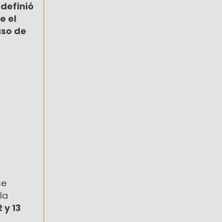
 definió
e el
aso de
se
 la
2 y 13