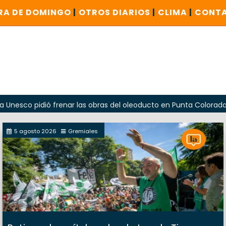
RA DE DOMINGO
|
OTROS DIARIOS
|
CLIMA
|
CONT
idió frenar las obras del oleoducto en Punta Colorada
Od
5 agosto 2026
Gremiales