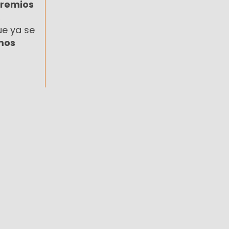
gremios
,
ue ya se
mos