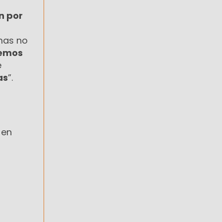
n por
mas no
emos
e
as
”.
 en