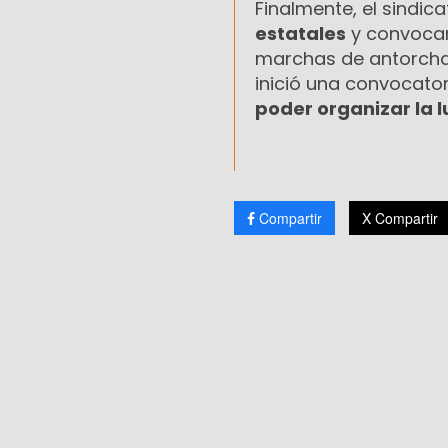
Finalmente, el sindic
estatales
y convocar
marchas de antorchas 
inició una convocato
poder organizar la lu
Compartir
X Compartir