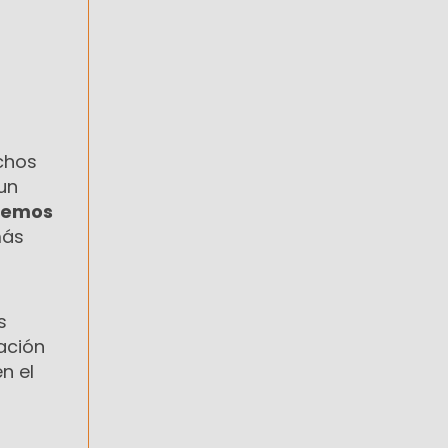
echos
un
eremos
más
s
ación
n el