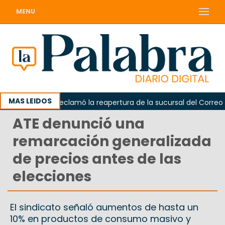
MENU
MAS LEIDOS
Odarda reclamó la reapertura de la sucursal del Correo Arge
ATE denunció una
remarcación generalizada
de precios antes de las
elecciones
El sindicato señaló aumentos de hasta un
10% en productos de consumo masivo y