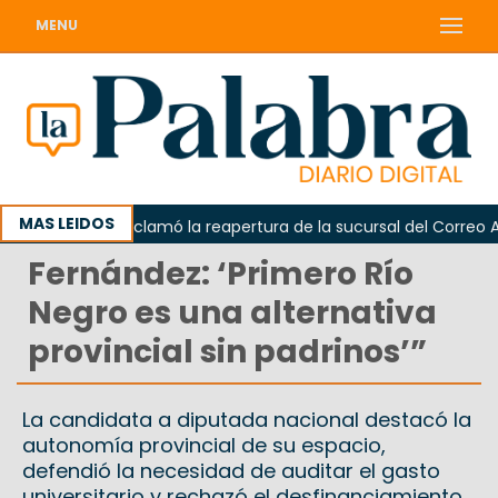
MENU
MAS LEIDOS
Odarda reclamó la reapertura de la sucursal del Correo Argen
Fernández: ‘Primero Río
Negro es una alternativa
provincial sin padrinos’”
La candidata a diputada nacional destacó la
autonomía provincial de su espacio,
defendió la necesidad de auditar el gasto
universitario y rechazó el desfinanciamiento