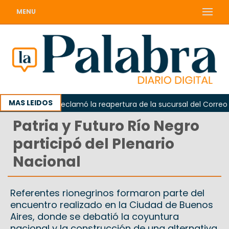
MENU
MAS LEIDOS
Odarda reclamó la reapertura de la sucursal del Correo Arge
Patria y Futuro Río Negro
participó del Plenario
Nacional
Referentes rionegrinos formaron parte del
encuentro realizado en la Ciudad de Buenos
Aires, donde se debatió la coyuntura
nacional y la construcción de una alternativa