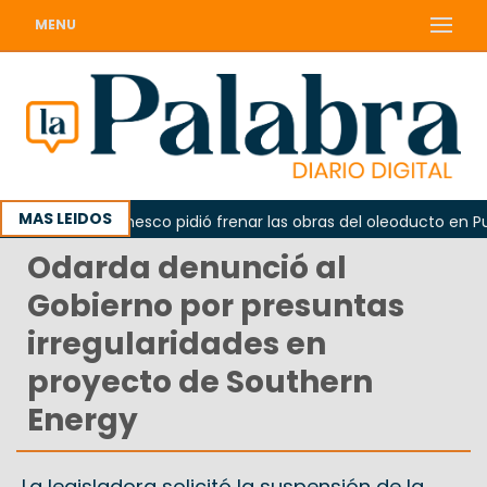
MENU
MAS LEIDOS
La Unesco pidió frenar las obras del oleoducto en Punta
Odarda denunció al
Gobierno por presuntas
irregularidades en
proyecto de Southern
Energy
La legisladora solicitó la suspensión de la