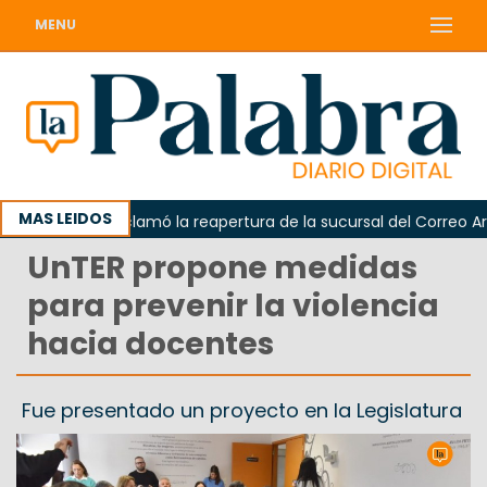
MENU
MAS LEIDOS
Odarda reclamó la reapertura de la sucursal del Correo Argen
UnTER propone medidas
para prevenir la violencia
hacia docentes
Fue presentado un proyecto en la Legislatura