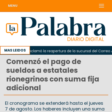
MENU
MAS LEIDOS
Odarda reclamó la reapertura de la sucursal del Correo Arge
Comenzó el pago de
sueldos a estatales
rionegrinos con suma fija
adicional
El cronograma se extenderá hasta el jueves
7 de agosto. Los haberes incluyen una suma