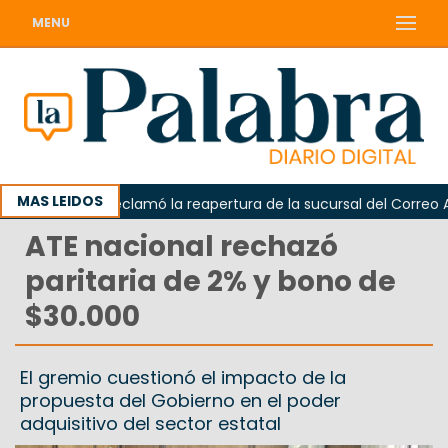
MENU
MAS LEIDOS
Odarda reclamó la reapertura de la sucursal del Correo Arge
ATE nacional rechazó
paritaria de 2% y bono de
$30.000
El gremio cuestionó el impacto de la
propuesta del Gobierno en el poder
adquisitivo del sector estatal