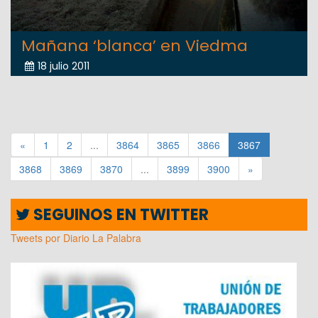
Mañana ‘blanca’ en Viedma
18 julio 2011
«
1
2
...
3864
3865
3866
3867
3868
3869
3870
...
3899
3900
»
SEGUINOS EN TWITTER
Tweets por Diario La Palabra