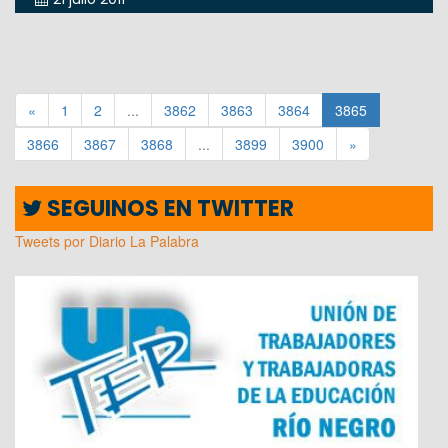
«
1
2
...
3862
3863
3864
3865
3866
3867
3868
...
3899
3900
»
SEGUINOS EN TWITTER
Tweets por Diario La Palabra