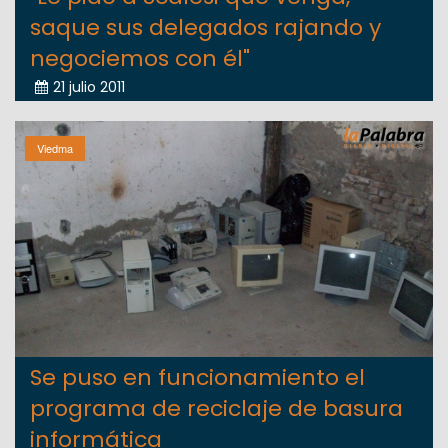
saque sus delegados rajando y
negociemos con él"
21 julio 2011
Viedma
Se puso en funcionamiento el
programa de reciclaje de basura
informática