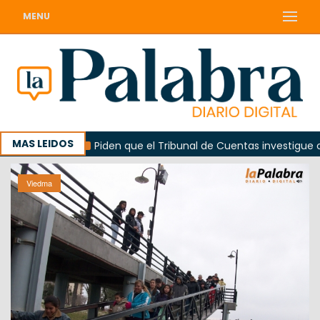
MENU
MAS LEIDOS
rada
Piden que el Tribunal de Cuentas investigue contrat
Viedma