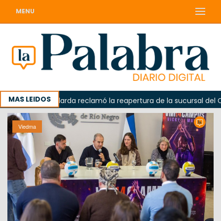
MENU
MAS LEIDOS
a
Odarda reclamó la reapertura de la sucursal del Corre
Viedma