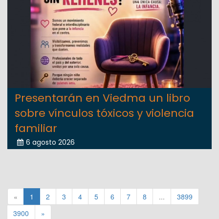
Presentarán en Viedma un libro
sobre vínculos tóxicos y violencia
familiar
6 agosto 2026
«
1
2
3
4
5
6
7
8
...
3899
3900
»