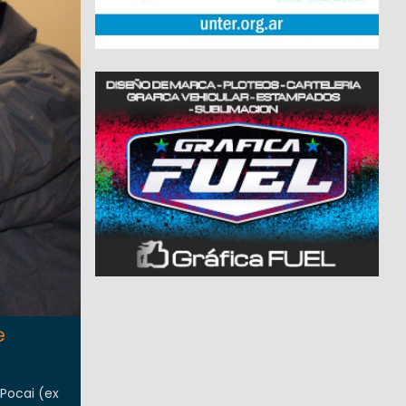
e
Pocai (ex