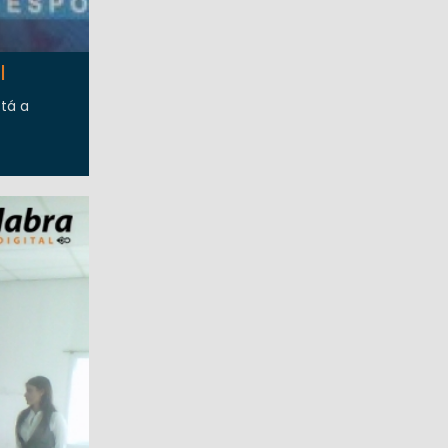
I
stá a