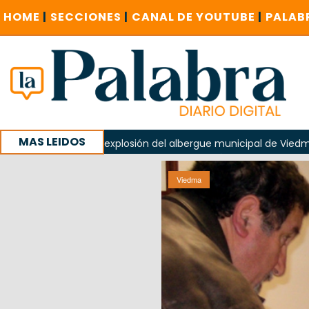
HOME
|
SECCIONES
|
CANAL DE YOUTUBE
|
PALAB
MAS LEIDOS
a explosión del albergue municipal de Viedma
La Unesco p
s investigue contratación de baños de la Feria
Viedma