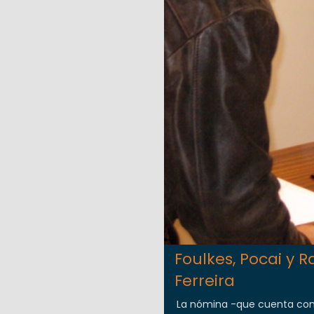
Foulkes, Pocai y 
Ferreira
La nómina -que cuenta con e