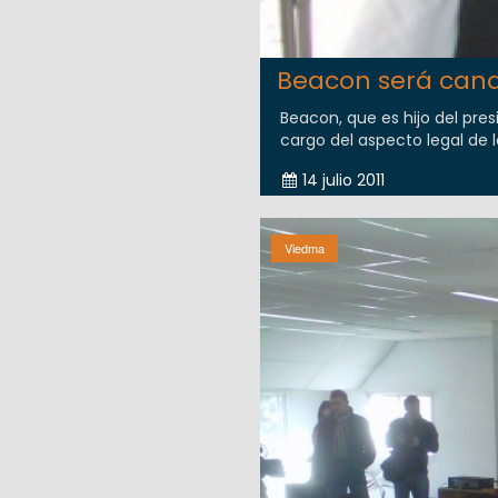
Beacon será cand
Beacon, que es hijo del pres
cargo del aspecto legal de l
14 julio 2011
Viedma