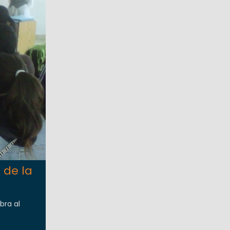
 de la
bra al