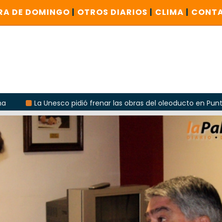
RA DE DOMINGO
|
OTROS DIARIOS
|
CLIMA
|
CONT
idió frenar las obras del oleoducto en Punta Colorada
El