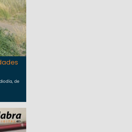
idades
iodía, de