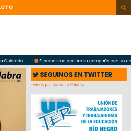
ACTO
 peronismo acelera su campaña con un encuentro provincial e
SEGUINOS EN TWITTER
Tweets por Diario La Palabra