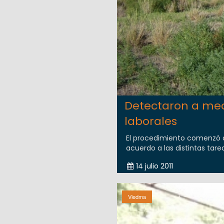
Detectaron a med
laborales
El procedimiento comenzó d
acuerdo a las distintas tare
14 julio 2011
Viedma