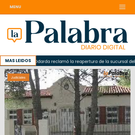
MENU
MAS LEIDOS
rada
Odarda reclamó la reapertura de la sucursal del Cor
Judiciales