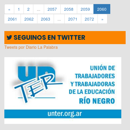
«
1
2
...
2057
2058
2059
2060
2061
2062
2063
...
2071
2072
»
SEGUINOS EN TWITTER
Tweets por Diario La Palabra