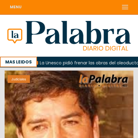
MENU
MAS LEIDOS
erno
La Unesco pidió frenar las obras del oleoducto en 
Judiciales