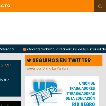
ACTO
Odarda reclamó la reapertura de la sucursal del Correo Arg
SEGUINOS EN TWITTER
as en
Tweets por Diario La Palabra
io fue