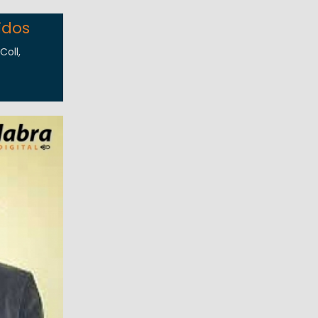
idos
Coll,