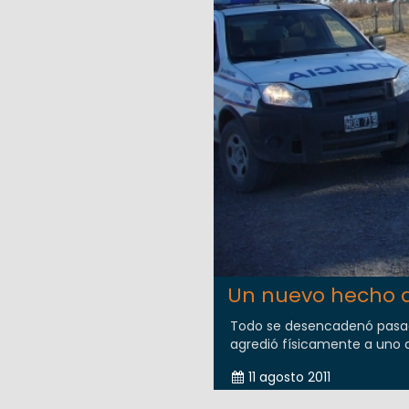
Un nuevo hecho d
Todo se desencadenó pasada
agredió físicamente a uno d
11 agosto 2011