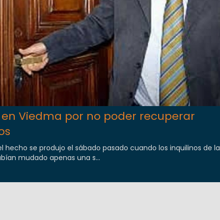
 en Viedma por no poder recuperar
os
el hecho se produjo el sábado pasado cuando los inquilinos de l
habían mudado apenas una s...