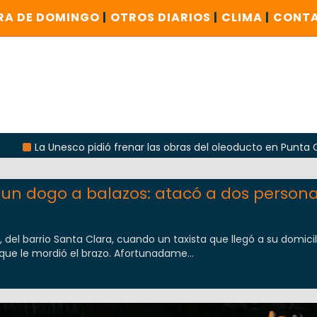
RA DE DOMINGO
|
OTROS DIARIOS
|
CLIMA
|
CONT
esco pidió frenar las obras del oleoducto en Punta Colorada
 un dogo a balazos: atacó a dos person
0, del barrio Santa Clara, cuando un taxista que llegó a su domicil
ue le mordió el brazo. Afortunadame...