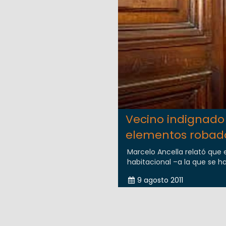
Vecino indignado
elementos robad
Marcelo Ancella relató que 
habitacional –a la que se 
9 agosto 2011