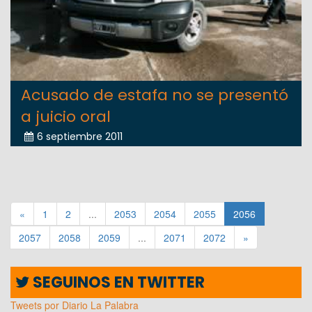
Acusado de estafa no se presentó
a juicio oral
6 septiembre 2011
«
1
2
...
2053
2054
2055
2056
2057
2058
2059
...
2071
2072
»
SEGUINOS EN TWITTER
Tweets por Diario La Palabra