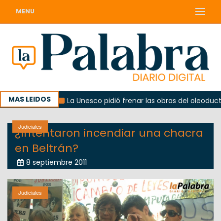
MENU
MAS LEIDOS
bierno
La Unesco pidió frenar las obras del oleoducto en
Judiciales
¿Intentaron incendiar una chacra
en Beltrán?
8 septiembre 2011
Judiciales