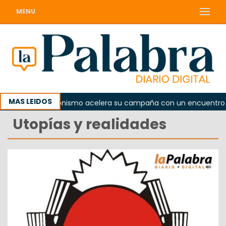
MENU
MAS LEIDOS
El peronismo acelera su campaña con un encuentro provi
Utopías y realidades