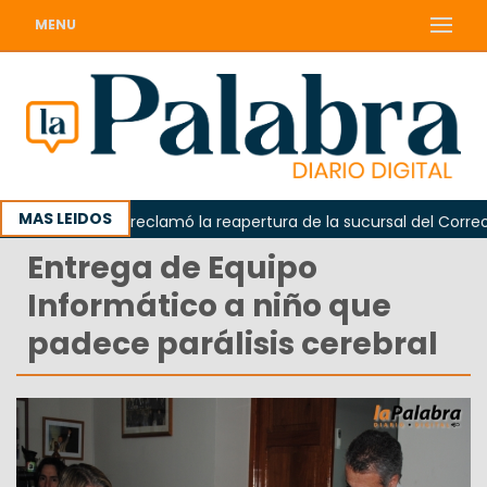
MENU
MAS LEIDOS
Odarda reclamó la reapertura de la sucursal del Correo Arg
Entrega de Equipo
Informático a niño que
padece parálisis cerebral