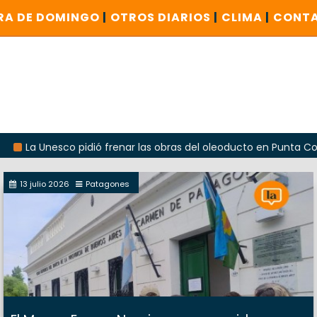
RA DE DOMINGO
|
OTROS DIARIOS
|
CLIMA
|
CONT
nesco pidió frenar las obras del oleoducto en Punta Colorada
13 julio 2026
Patagones