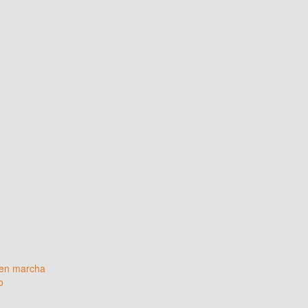
 en marcha
o