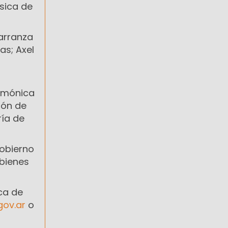
sica de
Carranza
as; Axel
armónica
ión de
ría de
Gobierno
 bienes
ca de
gov.ar
o