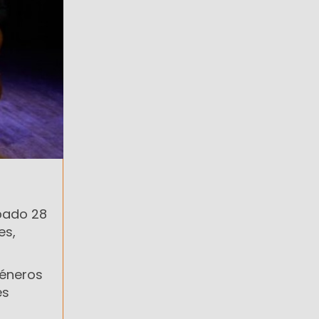
ábado 28
es,
géneros
es