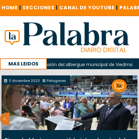
HOME
|
SECCIONES
|
CANAL DE YOUTUBE
|
PALAB
MAS LEIDOS
do en la explosión del albergue municipal de Viedma
La U
e Cuentas investigue contratación de baños de la Feria
11 diciembre 2023
Patagones