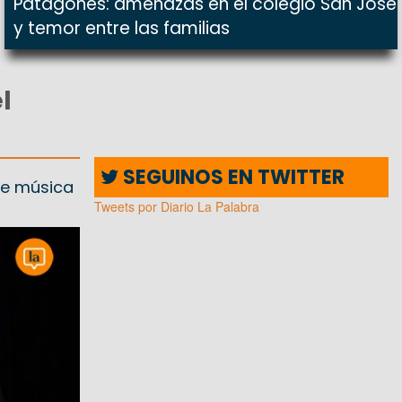
Patagones: amenazas en el colegio San José
y temor entre las familias
l
SEGUINOS EN TWITTER
de música
Tweets por Diario La Palabra