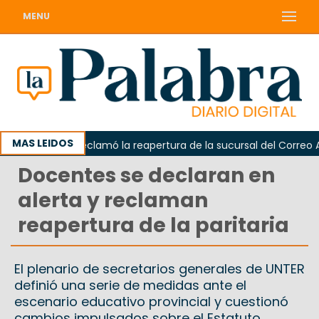
MENU
MAS LEIDOS
Odarda reclamó la reapertura de la sucursal del Correo Arge
Docentes se declaran en
alerta y reclaman
reapertura de la paritaria
El plenario de secretarios generales de UNTER
definió una serie de medidas ante el
escenario educativo provincial y cuestionó
cambios impulsados sobre el Estatuto