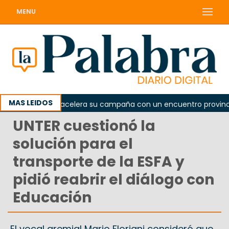
MENU
MAS LEIDOS
peronismo acelera su campaña con un encuentro provincial en 
UNTER cuestionó la
solución para el
transporte de la ESFA y
pidió reabrir el diálogo con
Educación
El vocal gremial Mario Floriani consideró que