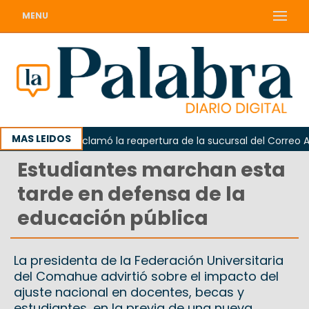
MENU
MAS LEIDOS
Odarda reclamó la reapertura de la sucursal del Correo Argen
Estudiantes marchan esta
tarde en defensa de la
educación pública
La presidenta de la Federación Universitaria
del Comahue advirtió sobre el impacto del
ajuste nacional en docentes, becas y
estudiantes, en la previa de una nueva