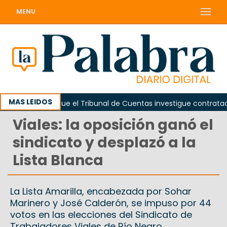
MENU
MAS LEIDOS
Piden que el Tribunal de Cuentas investigue contratación de 
Viales: la oposición ganó el
sindicato y desplazó a la
Lista Blanca
La Lista Amarilla, encabezada por Sohar
Marinero y José Calderón, se impuso por 44
votos en las elecciones del Sindicato de
Trabajadores Viales de Río Negro