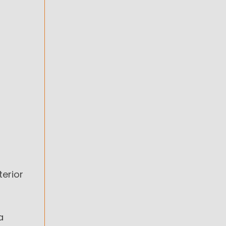
terior
a