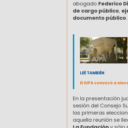
abogado
Federico D
de cargo público
,
ej
documento público
.
LEÉ TAMBIÉN
El IUPA convocó a elec
En la presentación jud
sesión del Consejo S
las primeras eleccion
aquella reunión se ll
La Fundación
y sólo 