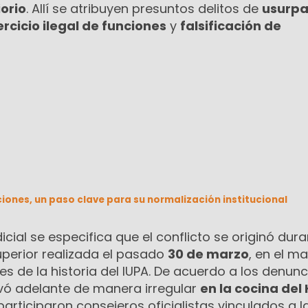
iorio
. Allí se atribuyen presuntos delitos de
usurpa
ercicio ilegal de funciones
y
falsificación de
ciones, un paso clave para su normalización institucional
icial se especifica que el conflicto se originó dur
uperior realizada el pasado
30 de marzo
, en el m
es de la historia del IUPA. De acuerdo a los denunc
evó adelante de manera irregular
en la cocina del 
participaron consejeros oficialistas vinculados a l