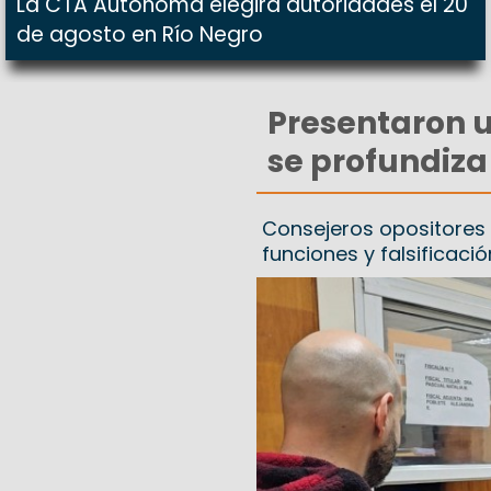
La CTA Autónoma elegirá autoridades el 20
de agosto en Río Negro
Presentaron u
se profundiza 
Consejeros opositores l
funciones y falsificac