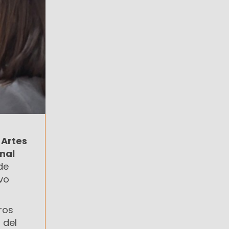
 Artes
nal
de
ivo
ros
 del