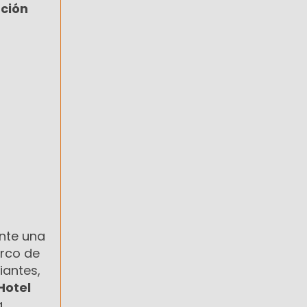
ción
ante una
arco de
iantes,
Hotel
a