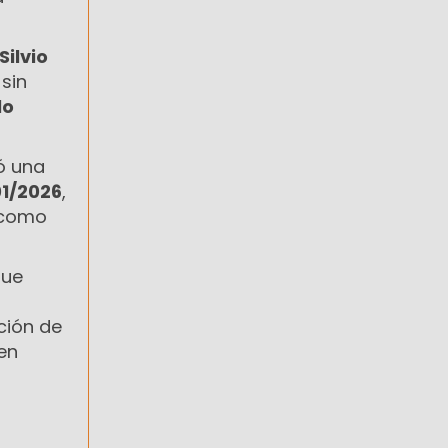
Silvio
sin
lo
ó una
1/2026
,
 como
que
ción de
en