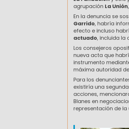
agrupación
La Unión
En la denuncia se sos
Garrido
, habría info
efecto e incluso habr
actuado
, incluida l
Los consejeros oposi
nueva acta que habría
instrumento mediant
máxima autoridad de l
Para los denunciantes
existiría una segunda
acciones, mencionaron
Blanes en negociacion
representación de la 