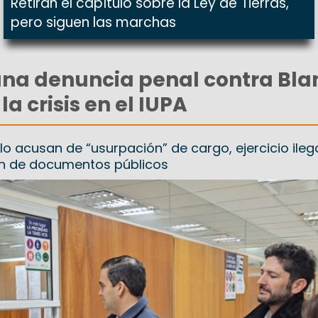
Retiran el capítulo sobre la Ley de Tierras,
pero siguen las marchas
na denuncia penal contra Bla
la crisis en el IUPA
o acusan de “usurpación” de cargo, ejercicio ileg
ión de documentos públicos