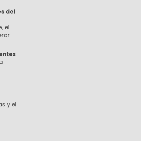
s del
, el
erar
entes
a
s y el