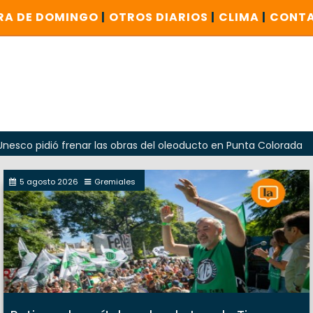
RA DE DOMINGO
|
OTROS DIARIOS
|
CLIMA
|
CONT
dió frenar las obras del oleoducto en Punta Colorada
Oda
5 agosto 2026
Gremiales