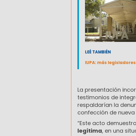
LEÉ TAMBIÉN
IUPA: más legisladores
La presentación inc
testimonios de integ
respaldarían la denun
confección de nueva
“Este acto demuest
legítima
, en una sit