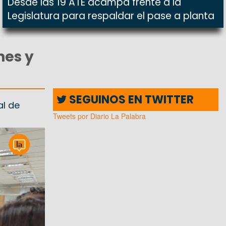
Desde las 19 ATE acampa frente a la
Legislatura para respaldar el pase a planta
nes y
SEGUINOS EN TWITTER
al de
Tweets por Diario La Palabra