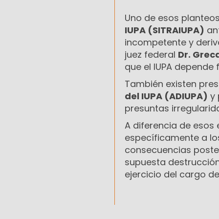
Uno de esos planteos
IUPA (SITRAIUPA)
ant
incompetente y derivó 
juez federal
Dr. Grec
que el IUPA depende f
También existen pre
del IUPA (ADIUPA)
y 
presuntas irregularid
A diferencia de esos
específicamente a l
consecuencias poster
supuesta destrucción
ejercicio del cargo d