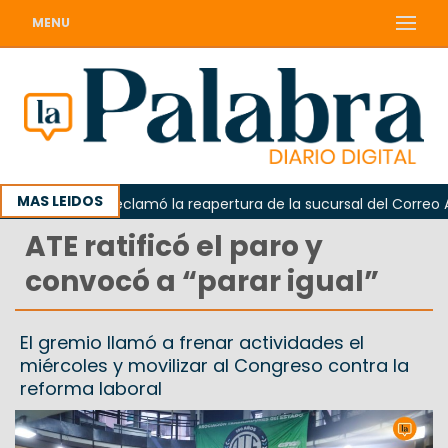
MENU
MAS LEIDOS
Odarda reclamó la reapertura de la sucursal del Correo Argen
ATE ratificó el paro y
convocó a “parar igual”
El gremio llamó a frenar actividades el
miércoles y movilizar al Congreso contra la
reforma laboral