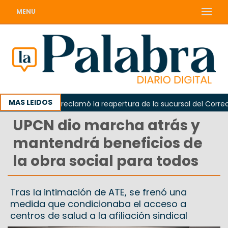
MENU
MAS LEIDOS
Odarda reclamó la reapertura de la sucursal del Correo Arg
UPCN dio marcha atrás y
mantendrá beneficios de
la obra social para todos
Tras la intimación de ATE, se frenó una
medida que condicionaba el acceso a
centros de salud a la afiliación sindical