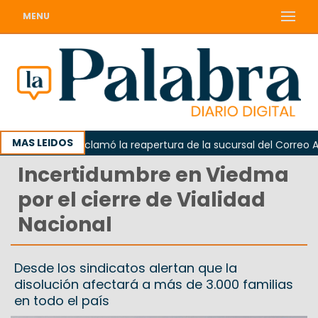
MENU
MAS LEIDOS
Odarda reclamó la reapertura de la sucursal del Correo Argen
Incertidumbre en Viedma
por el cierre de Vialidad
Nacional
Desde los sindicatos alertan que la
disolución afectará a más de 3.000 familias
en todo el país