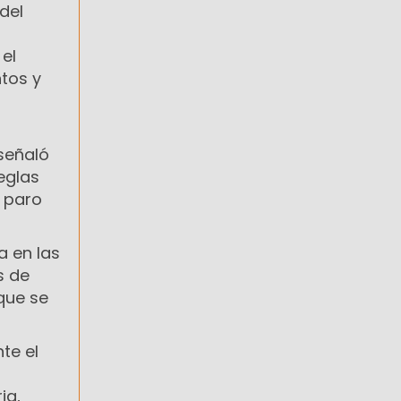
del
el
tos y
 señaló
eglas
 paro
a en las
s de
que se
te el
ia,