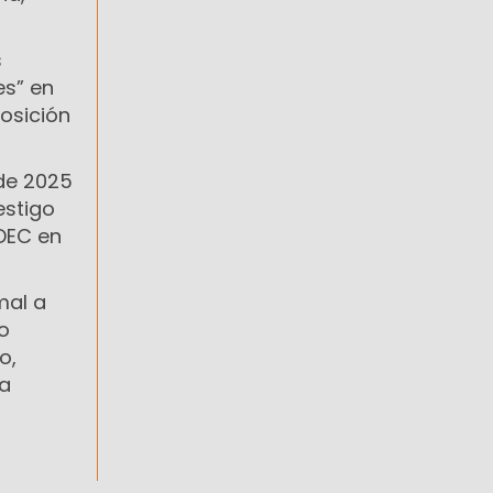
s
es” en
posición
 de 2025
estigo
NDEC en
mal a
no
o,
va