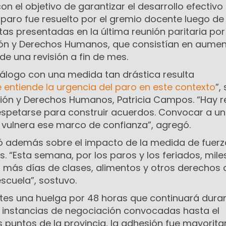
on el objetivo de garantizar el desarrollo efectivo 
l paro fue resuelto por el gremio docente luego de
as presentadas en la última reunión paritaria por 
ión y Derechos Humanos, que consistían en aumen
e una revisión a fin de mes.
diálogo con una medida tan drástica resulta
 entiende la urgencia del paro en este contexto
”,
ción y Derechos Humanos, Patricia Campos. “Hay r
spetarse para construir acuerdos. Convocar a un
 vulnera ese marco de confianza”, agregó.
tió además sobre el impacto de la medida de fuerz
s. “Esta semana, por los paros y los feriados, mile
 más días de clases, alimentos y otros derechos 
scuela”, sostuvo.
rtes una huelga por 48 horas que continuará duran
s instancias de negociación convocadas hasta el
puntos de la provincia, la adhesión fue mayoritar