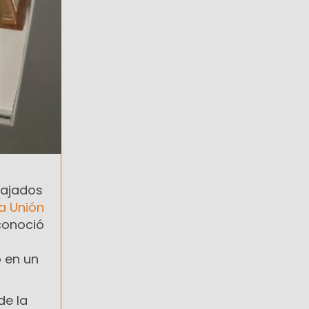
bajados
a Unión
conoció
ó en un
de la