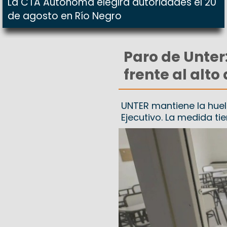
La CTA Autónoma elegirá autoridades el 20
de agosto en Río Negro
Paro de Unter:
frente al alt
UNTER mantiene la huelg
Ejecutivo. La medida ti