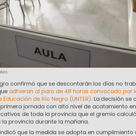
les
egro confirmó que se descontarán los días no tra
 que
adhieran al paro de 48 horas convocado por l
a Educación de Río Negro (UNTER).
La decisión se 
 primera jornada con alto nivel de acatamiento en
ativos de toda la provincia que el gremio calcul
 la provincia durante la mañana.
e indicó que la medida se adopta en cumplimiento 