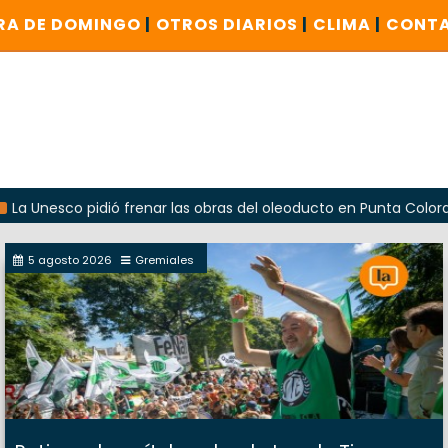
RA DE DOMINGO
|
OTROS DIARIOS
|
CLIMA
|
CONT
o pidió frenar las obras del oleoducto en Punta Colorada
5 agosto 2026
Gremiales