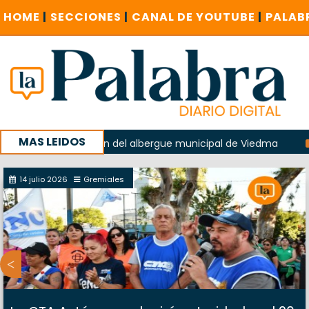
HOME
|
SECCIONES
|
CANAL DE YOUTUBE
|
PALAB
MAS LEIDOS
en la explosión del albergue municipal de Viedma
La Unesc
mpaña con un encuentro provincial en Roca
14 julio 2026
Gremiales