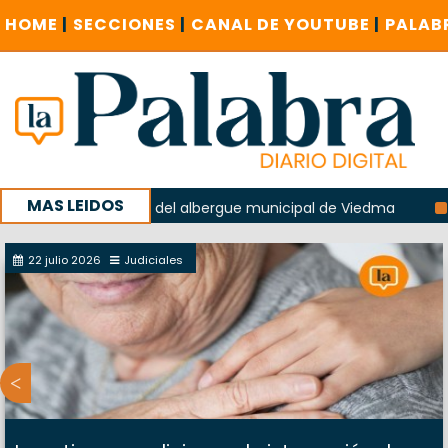
HOME
|
SECCIONES
|
CANAL DE YOUTUBE
|
PALAB
MAS LEIDOS
n la explosión del albergue municipal de Viedma
La Unesc
paña con un encuentro provincial en Roca
22 julio 2026
Judiciales