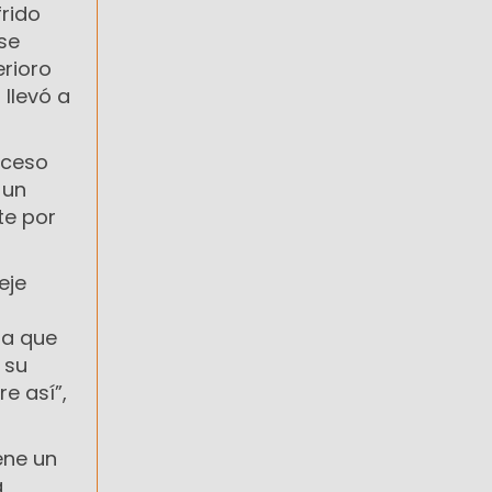
frido
se
erioro
llevó a
oceso
 un
te por
eje
nta que
 su
e así”,
iene un
a