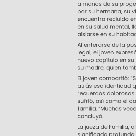
a manos de su progeni
por su hermana, su vi
encuentra recluido en
en su salud mental, l
aislarse en su habitaci
Al enterarse de la po
legal, el joven expres
nuevo capítulo en su v
su madre, quien tamb
El joven compartió: “
atrás esa identidad 
recuerdos dolorosos y 
sufrió, así como el 
familia. “Muchas vec
concluyó.
La jueza de Familia, a
significado profundo e