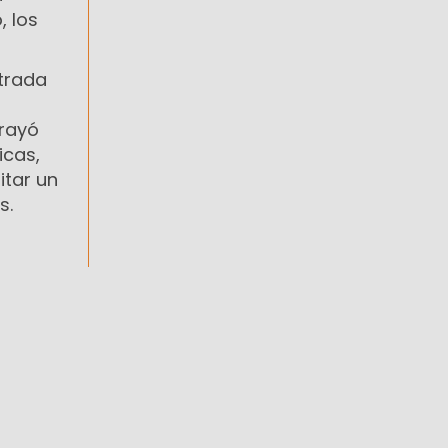
, los
strada
brayó
icas,
itar un
s.