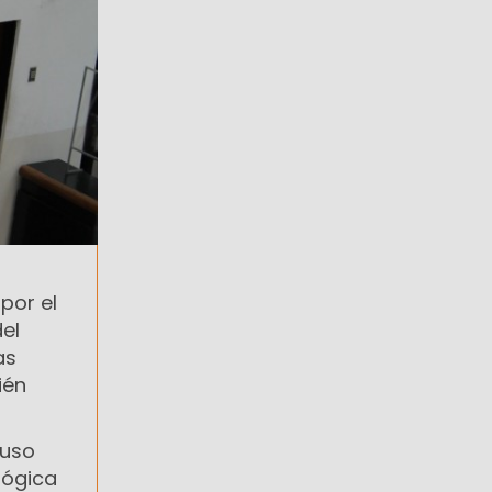
 por el
el
as
ién
puso
lógica