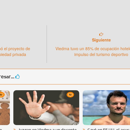
Siguiente
ó el proyecto de
Viedma tuvo un 85% de ocupación hotele
opiedad privada
impulso del turismo deportivo
esar...
n
Juzgan en Viedma a un docente
Cayó en EE.UU. el acus