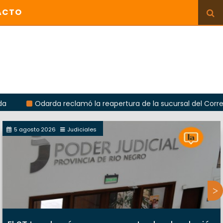
ACTO
Odarda reclamó la reapertura de la sucursal del Correo Argenti
5 agosto 2026
Judiciales