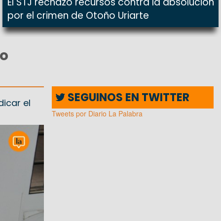
El STJ rechazó recursos contra la absolución
por el crimen de Otoño Uriarte
so
SEGUINOS EN TWITTER
icar el
Tweets por Diario La Palabra