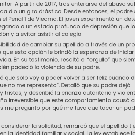
tor. A partir de 2017, tras enterarse del abuso su
da dio un giro drástico. Desde entonces, el padre 
 el Penal 1 de Viedma. El joven experimentó un det
legando a un estado profundo de depresión que lo 
ón y a evitar asistir al colegio.
sibilidad de cambiar su apellido a través de un pr
ó que esta opción le brindó la esperanza de iniciar
ida. En su testimonio, resaltó el “orgullo” que sien
ién padeció la violencia de su padre.
Sé que solo voy a poder volver a ser feliz cuando d
que no me representa”. Detalló que su padre dejó
tristes, y describió la crianza autoritaria y viole
daño irreversible que este comportamiento causó a
es me pregunto por qué me tuvo que tocar un padr
l considerar la solicitud, remarcó que el apellido t
n la identidad familiar y social. La ley establece l