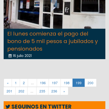
El lunes comienza el pago del
bono de 5 mil pesos a jubilados y
pensionados
16 julio 2021
«
1
2
...
196
197
198
199
200
201
202
...
235
236
»
SEGUINOS EN TWITTER