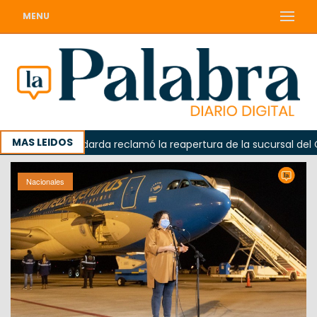
MENU
MAS LEIDOS
da
Odarda reclamó la reapertura de la sucursal del Corre
Nacionales