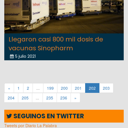
Llegaron casi 800 mil dosis de
vacunas Sinopharm
5 julio 2021
«
1
2
...
199
200
201
202
203
204
205
...
235
236
»
SEGUINOS EN TWITTER
Tweets por Diario La Palabra