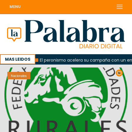
MENU
MAS LEIDOS
lorada
El peronismo acelera su campaña con un encuent
Nacionales