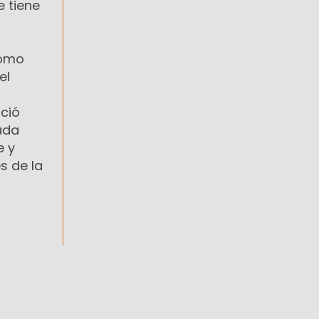
 tiene
como
el
ció
cada
e y
s de la