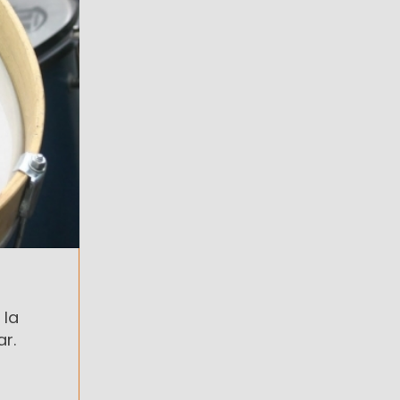
 la
r.