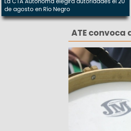
La CTA Autónoma elegirá autoridades el 20
de agosto en Río Negro
ATE convoca a