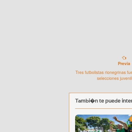
Previa
Tres futbolistas rionegrinas f
selecciones juveni
Tambi�n te puede inter