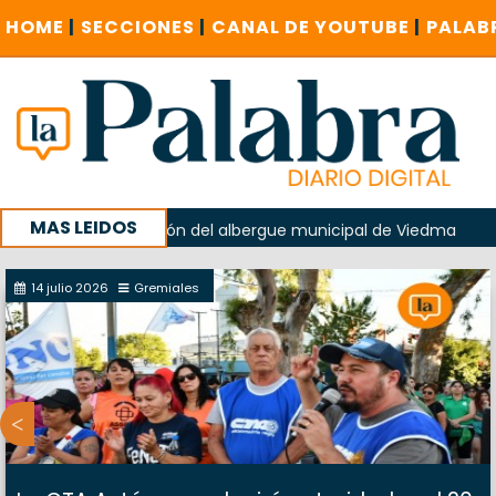
HOME
|
SECCIONES
|
CANAL DE YOUTUBE
|
PALAB
MAS LEIDOS
o en la explosión del albergue municipal de Viedma
La Une
campaña con un encuentro provincial en Roca
14 julio 2026
Gremiales