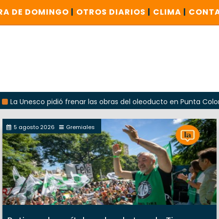
RA DE DOMINGO
|
OTROS DIARIOS
|
CLIMA
|
CONT
sco pidió frenar las obras del oleoducto en Punta Colorada
5 agosto 2026
Gremiales