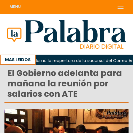
MENU
MAS LEIDOS
Odarda reclamó la reapertura de la sucursal del Correo Argen
El Gobierno adelanta para
mañana la reunión por
salarios con ATE