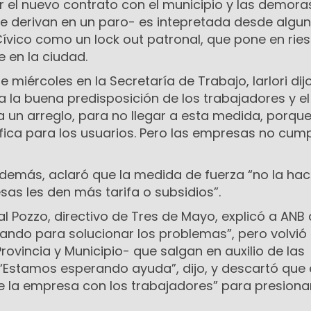
 el nuevo contrato con el municipio y las demoras
e derivan en un paro- es intepretada desde algu
ívico como un lock out patronal, que pone en ries
 en la ciudad.
e miércoles en la Secretaría de Trabajo, Iarlori dij
a la buena predisposición de los trabajadores y e
 a un arreglo, para no llegar a esta medida, porqu
fica para los usuarios. Pero las empresas no cum
, además, aclaró que la medida de fuerza “no la h
as les den más tarifa o subsidios”.
al Pozzo, directivo de Tres de Mayo, explicó a ANB 
ando para solucionar los problemas”, pero volvió
rovincia y Municipio- que salgan en auxilio de las
 “Estamos esperando ayuda”, dijo, y descartó que 
 la empresa con los trabajadores” para presionar