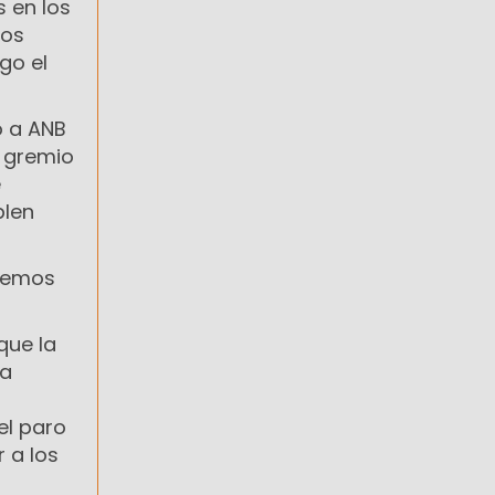
 en los
nos
go el
o a ANB
l gremio
e
plen
acemos
que la
 a
el paro
 a los