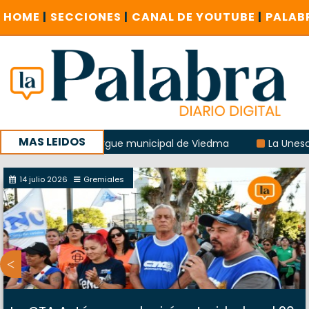
HOME
|
SECCIONES
|
CANAL DE YOUTUBE
|
PALAB
MAS LEIDOS
ión del albergue municipal de Viedma
La Unesco pidió fre
n encuentro provincial en Roca
14 julio 2026
Gremiales