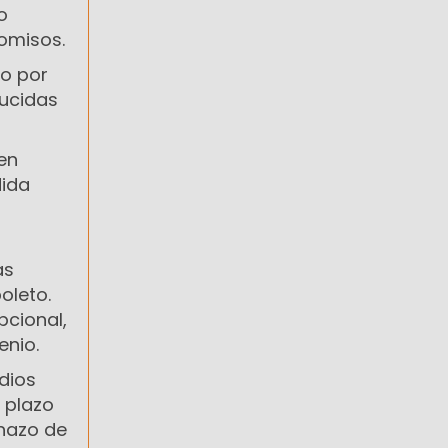
o
omisos.
do por
ducidas
 en
dida
n
as
oleto.
pcional,
enio.
dios
 plazo
chazo de