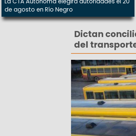
La CTA Autónoma elegirá autoridades el 20
de agosto en Río Negro
Dictan concili
del transport