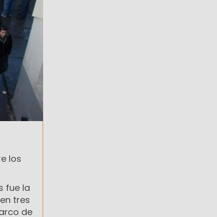
e los
 fue la
en tres
marco de