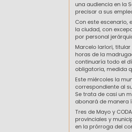
una audiencia en la 
precisar a sus empl
Con este escenario, e
la ciudad, con excep
por personal jerárqui
Marcelo Iarlori, titul
horas de la madrugad
continuaría todo el d
obligatoria, medida 
Este miércoles la mu
correspondiente al su
Se trata de casi un 
abonará de manera ínt
Tres de Mayo y CODAO
provinciales y munici
en la prórroga del c