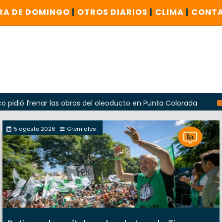
RA DE DOMINGO
|
OTROS DIARIOS
|
CLIMA
|
CONT
nar las obras del oleoducto en Punta Colorada
Odarda rec
5 agosto 2026
Gremiales