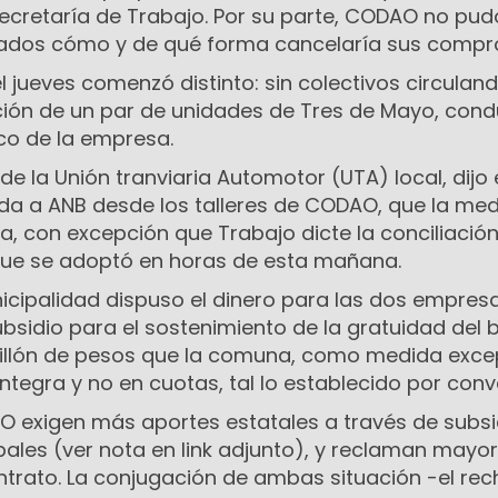
Secretaría de Trabajo. Por su parte, CODAO no pud
eados cómo y de qué forma cancelaría sus compr
l jueves comenzó distinto: sin colectivos circulan
ción de un par de unidades de Tres de Mayo, con
co de la empresa.
ar de la Unión tranviaria Automotor (UTA) local, dijo
a a ANB desde los talleres de CODAO, que la me
ía, con excepción que Trabajo dicte la conciliació
que se adoptó en horas de esta mañana.
nicipalidad dispuso el dinero para las dos empres
bsidio para el sostenimiento de la gratuidad del b
millón de pesos que la comuna, como medida exce
egra y no en cuotas, tal lo establecido por conv
 exigen más aportes estatales a través de subsi
pales (ver nota en link adjunto), y reclaman mayor
ontrato. La conjugación de ambas situación -el re