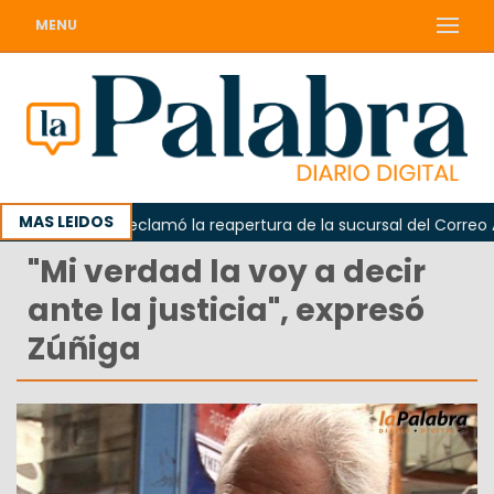
MENU
MAS LEIDOS
Odarda reclamó la reapertura de la sucursal del Correo Argen
"Mi verdad la voy a decir
ante la justicia", expresó
Zúñiga