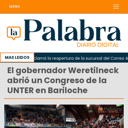
MENU
MAS LEIDOS
Odarda reclamó la reapertura de la sucursal del Correo Argent
El gobernador Weretilneck
abrió un Congreso de la
UNTER en Bariloche