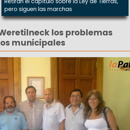
Retiran el capítulo sobre la Ley de Tierras,
pero siguen las marchas
Weretilneck los problemas
 los municipales