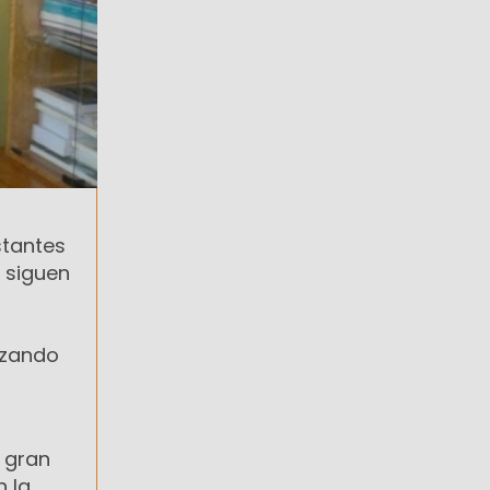
stantes
s siguen
nzando
n gran
n la