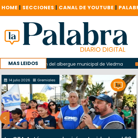
HOME
|
SECCIONES
|
CANAL DE YOUTUBE
|
PALAB
MAS LEIDOS
n la explosión del albergue municipal de Viedma
La Unesc
mpaña con un encuentro provincial en Roca
14 julio 2026
Gremiales