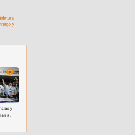
islatura
rraigo y
cias y
ran al