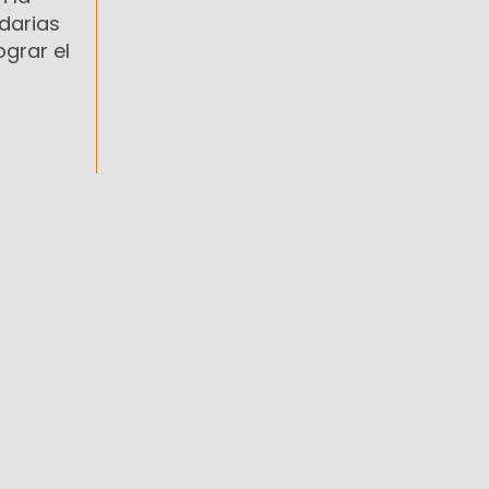
idarias
ograr el