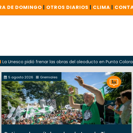
RA DE DOMINGO
|
OTROS DIARIOS
|
CLIMA
|
CONT
o pidió frenar las obras del oleoducto en Punta Colorada
5 agosto 2026
Gremiales