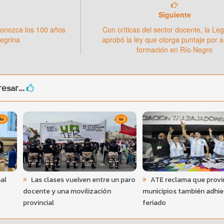
Siguiente
conozca los 100 años
Con críticas del sector docente, la Leg
negrina
aprobó la ley que otorga puntaje por a
formación en Río Negro
esar...
al
Las clases vuelven entre un paro
ATE reclama que provin
docente y una movilización
municipios también adhie
provincial
feriado