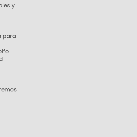
ales y
a para
olfo
d
aremos