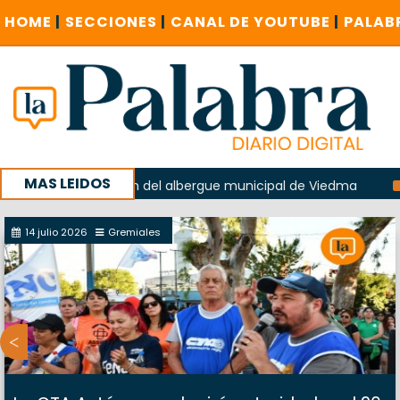
HOME
|
SECCIONES
|
CANAL DE YOUTUBE
|
PALAB
MAS LEIDOS
n la explosión del albergue municipal de Viedma
La Unesc
mpaña con un encuentro provincial en Roca
14 julio 2026
Gremiales