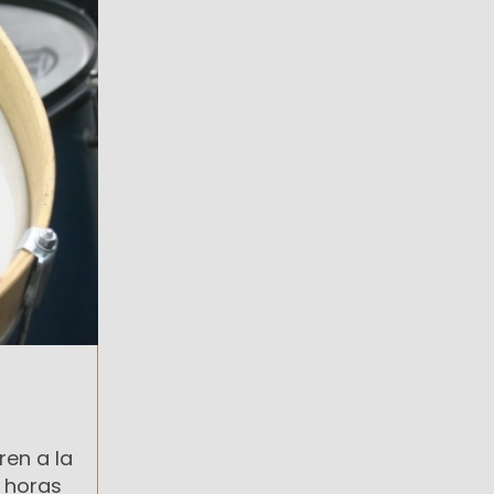
ren a la
s horas