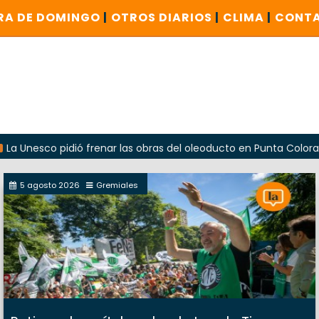
RA DE DOMINGO
|
OTROS DIARIOS
|
CLIMA
|
CONT
o pidió frenar las obras del oleoducto en Punta Colorada
5 agosto 2026
Gremiales