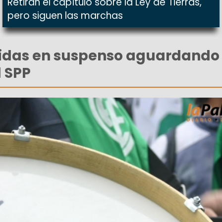
Retiran el capítulo sobre la Ley de Tierras,
pero siguen las marchas
idas en suspenso aguardando
l SPP