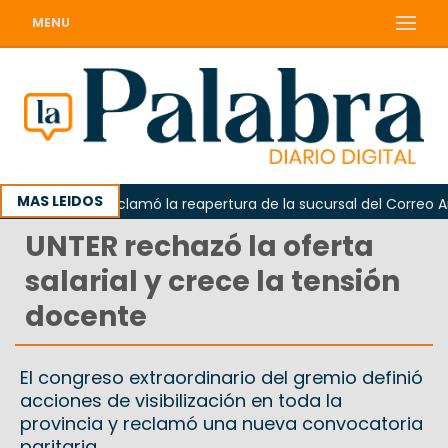
MENU
MAS LEIDOS
Odarda reclamó la reapertura de la sucursal del Correo Argen
UNTER rechazó la oferta
salarial y crece la tensión
docente
El congreso extraordinario del gremio definió
acciones de visibilización en toda la
provincia y reclamó una nueva convocatoria
paritaria