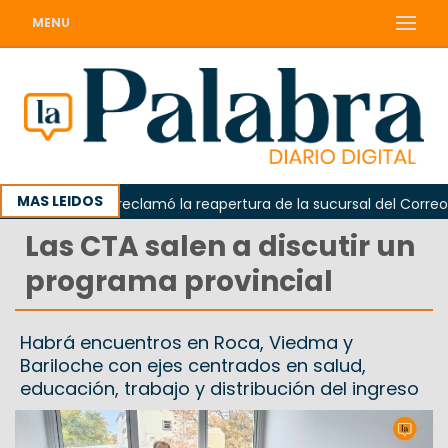
MENU
MAS LEIDOS
Odarda reclamó la reapertura de la sucursal del Correo Arg
Las CTA salen a discutir un
programa provincial
Habrá encuentros en Roca, Viedma y
Bariloche con ejes centrados en salud,
educación, trabajo y distribución del ingreso