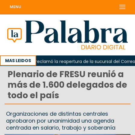
MENU
MAS LEIDOS
Odarda reclamó la reapertura de la sucursal del Correo Arg
Plenario de FRESU reunió a
más de 1.600 delegados de
todo el país
Organizaciones de distintas centrales
aprobaron por unanimidad una agenda
centrada en salario, trabajo y soberanía