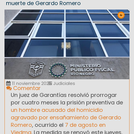
muerte de Gerardo Romero
11 noviembre 2025
Judiciales
Comentar
Un juez de Garantías resolvió prorrogar
por cuatro meses la prisión preventiva de
un hombre acusado del homicidio
agravado por ensañamiento de Gerardo
Romero
, ocurrido el
7 de agosto en
Viedma
. La medida se renovó este jueves,