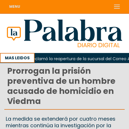
MENU
MAS LEIDOS
Odarda reclamó la reapertura de la sucursal del Correo Arge
Prorrogan la prisión
preventiva de un hombre
acusado de homicidio en
Viedma
La medida se extenderá por cuatro meses
mientras continúa la investigación por la