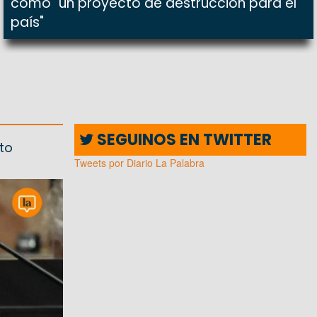
como "un proyecto de destrucción para el
país"
SEGUINOS EN TWITTER
nto
Tweets por Diario La Palabra