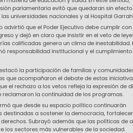
n materia de educación y salud. En este sentido,
sión parlamentaria evitó que quedaran sin efecto
las universidades nacionales y al Hospital Garrah
no advirtió que el Poder Ejecutivo debe cumplir con 
eso y dejó en claro que insistir en el veto de leye
as calificadas genera un clima de inestabilidad. 
ó responsabilidad institucional y el cumplimiento
estacó la participación de familias y comunidade
as que acompañaron el debate de estas iniciativa
e el rechazo a los vetos refleja la expresión de di
e reclamaron la continuidad de los programas.
firmó que desde su espacio político continuarán
s destinadas a sostener la democracia, fortalecer
r derechos. Subrayó además que las políticas de a
e los sectores más vulnerables de la sociedad.