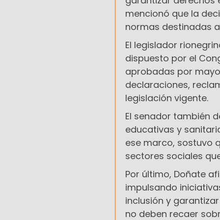
garantizar derechos e
mencionó que la deci
normas destinadas a 
El legislador rionegri
dispuesto por el Congr
aprobadas por mayorí
declaraciones, reclam
legislación vigente.
El senador también d
educativas y sanitari
ese marco, sostuvo qu
sectores sociales qu
Por último, Doñate a
impulsando iniciativa
inclusión y garantiza
no deben recaer sobr