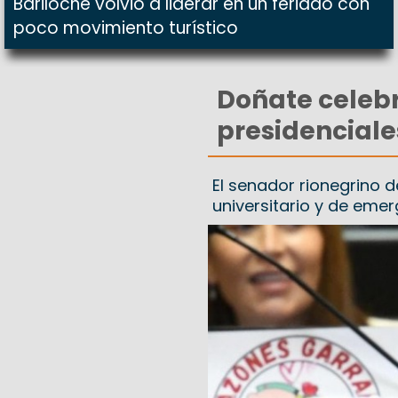
Bariloche volvió a liderar en un feriado con
poco movimiento turístico
Doñate celebr
presidenciale
El senador rionegrino d
universitario y de emer