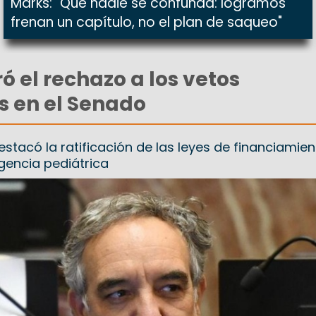
Marks: "Que nadie se confunda: logramos
frenan un capítulo, no el plan de saqueo"
ó el rechazo a los vetos
s en el Senado
estacó la ratificación de las leyes de financiamie
gencia pediátrica