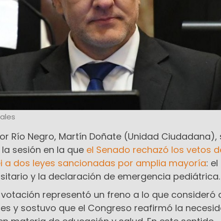
ales
por Río Negro, Martín Doñate (Unidad Ciudadana), 
e la sesión en la que
el Senado rechazó los vetos d
lei a dos leyes sancionadas por amplia mayoría
: el
sitario y la declaración de emergencia pediátrica.
 votación representó un freno a lo que consideró
rtes y sostuvo que el Congreso reafirmó la necesi