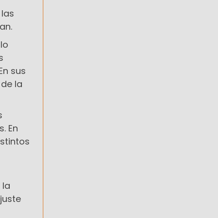
 las
an.
lo
s
En sus
 de la
s
s. En
stintos
 la
juste