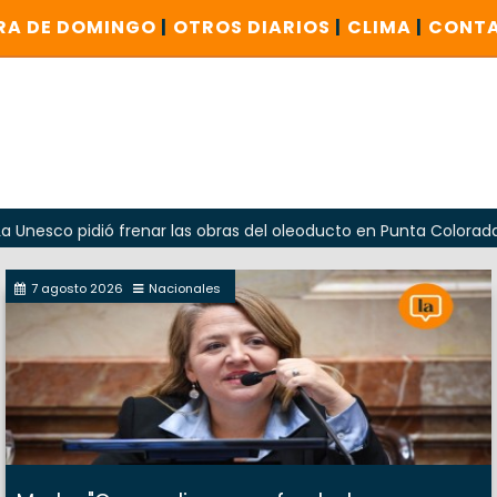
RA DE DOMINGO
|
OTROS DIARIOS
|
CLIMA
|
CONT
pidió frenar las obras del oleoducto en Punta Colorada
7 agosto 2026
Nacionales