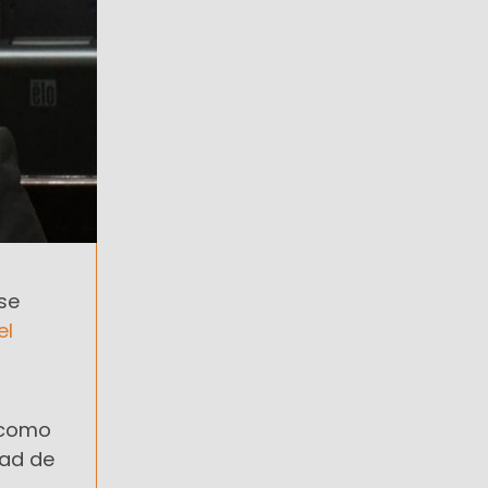
se
el
 como
dad de