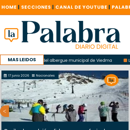
HOME
|
SECCIONES
|
CANAL DE YOUTUBE
|
PALAB
MAS LEIDOS
 la explosión del albergue municipal de Viedma
La Unesco 
aña con un encuentro provincial en Roca
17 junio 2026
Nacionales