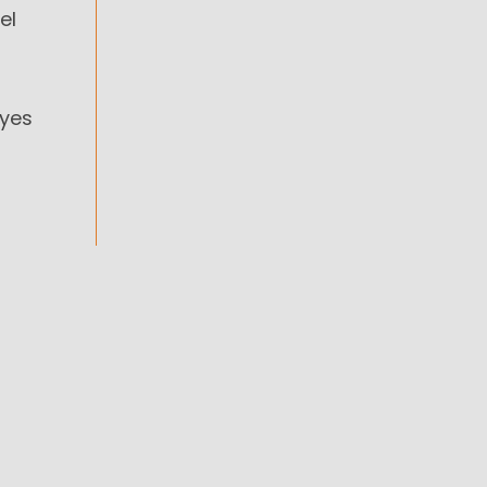
el
eyes