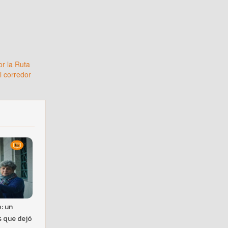
or la Ruta
l corredor
: un
s que dejó