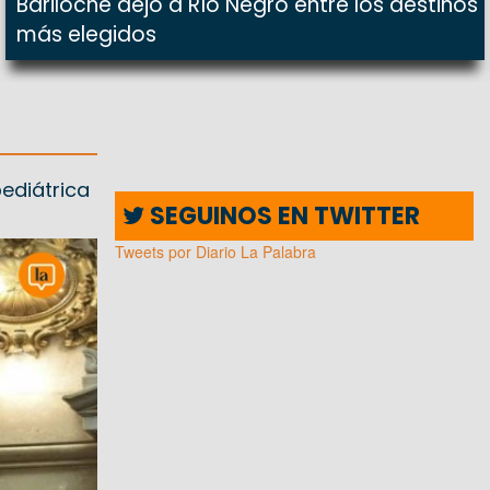
Bariloche dejó a Río Negro entre los destinos
más elegidos
pediátrica
SEGUINOS EN TWITTER
Tweets por Diario La Palabra