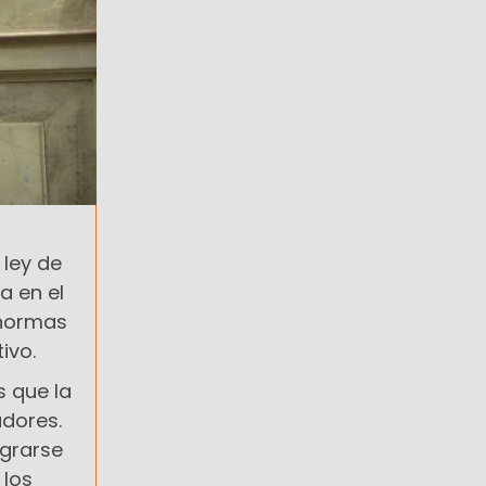
 ley de
a en el
 normas
ivo.
s que la
dores.
ograrse
 los