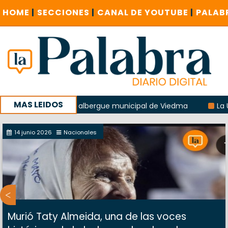
HOME
|
SECCIONES
|
CANAL DE YOUTUBE
|
PALAB
MAS LEIDOS
 explosión del albergue municipal de Viedma
La UCR soste
la sucursal del Correo Argentino en Sierra Grande
14 junio 2026
Nacionales
Murió Taty Almeida, una de las voces