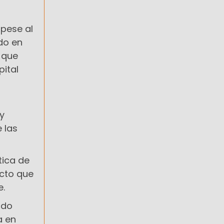
 pese al
do en
 que
pital
y
 las
tica de
ecto que
e.
ido
a en