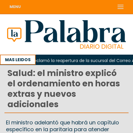
MENU
MAS LEIDOS
Odarda reclamó la reapertura de la sucursal del Correo Arge
Salud: el ministro explicó
el ordenamiento en horas
extras y nuevos
adicionales
El ministro adelantó que habrá un capítulo
específico en la paritaria para atender