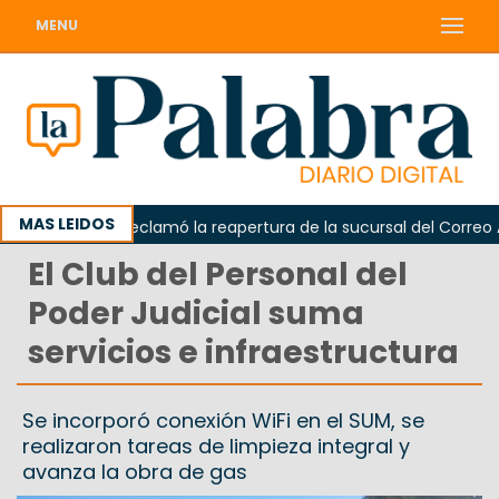
MENU
MAS LEIDOS
Odarda reclamó la reapertura de la sucursal del Correo Arge
El Club del Personal del
Poder Judicial suma
servicios e infraestructura
Se incorporó conexión WiFi en el SUM, se
realizaron tareas de limpieza integral y
avanza la obra de gas