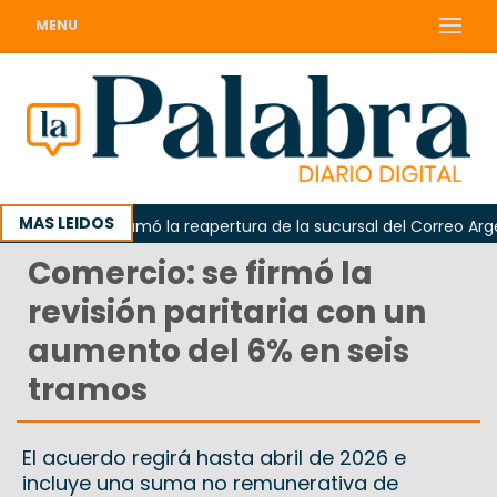
MENU
MAS LEIDOS
Odarda reclamó la reapertura de la sucursal del Correo Argent
Comercio: se firmó la
revisión paritaria con un
aumento del 6% en seis
tramos
El acuerdo regirá hasta abril de 2026 e
incluye una suma no remunerativa de