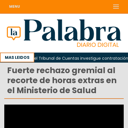
MENU
MAS LEIDOS
Piden que el Tribunal de Cuentas investigue contratación de b
Fuerte rechazo gremial al
recorte de horas extras en
el Ministerio de Salud