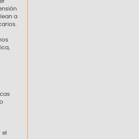
er
tensión
plean a
arios.
nos
ica,
icas
to
 el