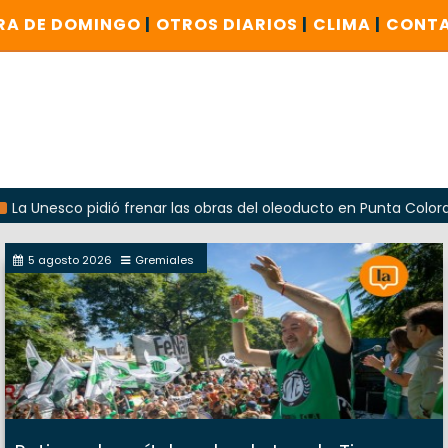
RA DE DOMINGO
|
OTROS DIARIOS
|
CLIMA
|
CONT
co pidió frenar las obras del oleoducto en Punta Colorada
5 agosto 2026
Gremiales