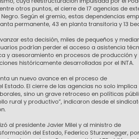
ismo, cuya reestructuración impulsada por el Pod
entre otros puntos, el cierre de 17 agencias de ex
ío Negro. Según el gremio, estas dependencias em
anta permanente, 43 en planta transitoria y 13 bec
 avanzar esta decisión, miles de pequeños y media
arios podrían perder el acceso a asistencia técn
ca y asesoramiento en procesos de producción y
ciones históricamente desarrolladas por el INTA.
enta un nuevo avance en el proceso de
Estado. El cierre de las agencias no solo implica
borales, sino un grave retroceso en políticas públ
llo rural y productivo”, indicaron desde el sindica
ón.
zó al presidente Javier Milei y al ministro de
sformación del Estado, Federico Sturzenegger, por