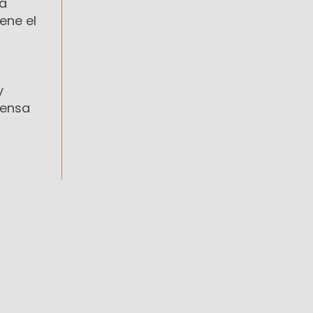
la
ene el
y
fensa