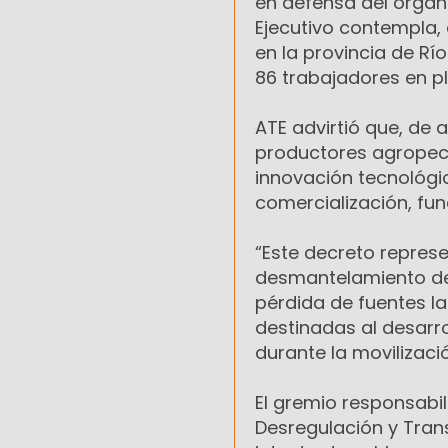
en defensa del organ
Ejecutivo contempla, 
en la provincia de R
86 trabajadores en pl
ATE advirtió que, de
productores agropecu
innovación tecnológi
comercialización, fun
“Este decreto repres
desmantelamiento del 
pérdida de fuentes la
destinadas al desarro
durante la movilizaci
El gremio responsabili
Desregulación y Tran