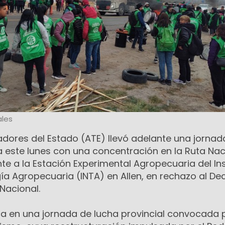
les
adores del Estado (ATE) llevó adelante una jornad
a este lunes con una concentración en la Ruta Nac
ente a la Estación Experimental Agropecuaria del Ins
ía Agropecuaria (INTA) en Allen, en rechazo al De
Nacional.
 en una jornada de lucha provincial convocada 