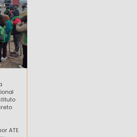
a
ional
tituto
creto
por ATE