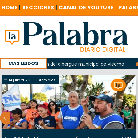
HOME
|
SECCIONES
|
CANAL DE YOUTUBE
|
PALAB
MAS LEIDOS
en la explosión del albergue municipal de Viedma
La Unes
mpaña con un encuentro provincial en Roca
14 julio 2026
Gremiales