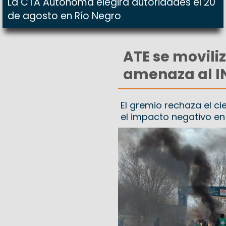
La CTA Autónoma elegirá autoridades el 20
de agosto en Río Negro
ATE se moviliz
amenaza al I
El gremio rechaza el ci
el impacto negativo en