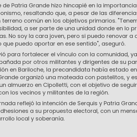
e de Patria Grande hizo hincapié en la importancia
onismo, resaltando que, a pesar de las diferenci
n terreno común en los objetivos primarios. "Ten
osibilidad, a ser parte de una unidad donde en lo p
s. No soy la cara joven, pero si puedo renovar a 
o que puedo aportar en ese sentido", aseguró.
vió para fortalecer el vínculo con la comunidad, y
ñada por otros militantes y dirigentes de su par
ión en Bariloche, la precandidata había estado e
 Grande organizó una mateada con pastelitos, y e
 almuerzo en Cipolletti, con el objetivo de seguir
con los vecinos y militantes de la región.
rnada reflejó la intención de Serquis y Patria Gran
hesiones a su propuesta electoral, con un mens
rrollo local y soberanía.