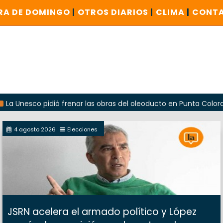
RA DE DOMINGO
|
OTROS DIARIOS
|
CLIMA
|
CONT
o pidió frenar las obras del oleoducto en Punta Colorada
4 agosto 2026
Elecciones
JSRN acelera el armado político y López