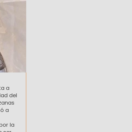
ta a
dad del
nzanas
có a
por la