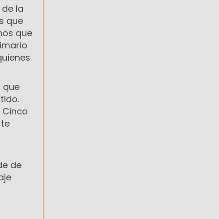
 de la
as que
emos que
rimario
quienes
a que
tido.
n Cinco
ste
de de
aje