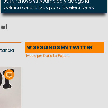
JSRN renovó su Asamblea y delegó la
política de alianzas para las elecciones
 el
SEGUINOS EN TWITTER
rtancia
a
Tweets por Diario La Palabra