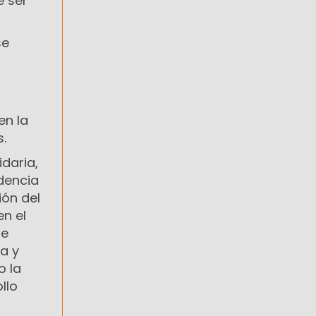
e ser
se
en la
s.
idaria,
idencia
ión del
en el
ue
a y
o la
llo