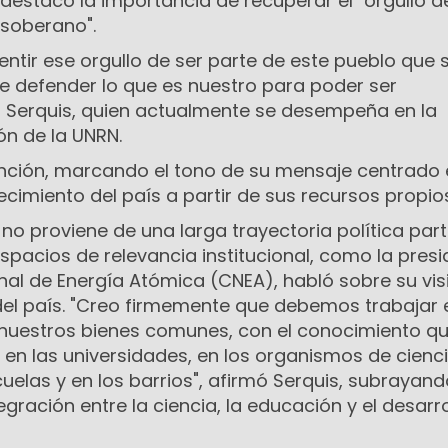
 destacó la importancia de recuperar el "orgullo d
 soberano".
ntir ese orgullo de ser parte de este pueblo que 
e defender lo que es nuestro para poder ser
Serquis, quien a
ctualmente se desempeña en la
ón de la UNRN.
vención, marcando el tono de su mensaje centrado 
ecimiento del país a partir de sus recursos propio
no proviene de una larga trayectoria política part
pacios de relevancia institucional, como la pres
al de Energía Atómica (CNEA), habló sobre su vis
 del país. "Creo firmemente que debemos trabajar 
nuestros bienes comunes, con el conocimiento q
en las universidades, en los organismos de cienci
cuelas y en los barrios", afirmó Serquis, subrayand
gración entre la ciencia, la educación y el desarro