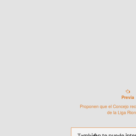
Previa
Proponen que el Concejo re
de la Liga Rio
Tambi�n te puede inter