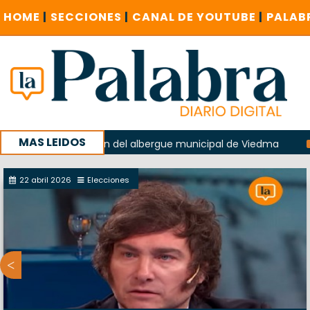
HOME
|
SECCIONES
|
CANAL DE YOUTUBE
|
PALAB
MAS LEIDOS
n la explosión del albergue municipal de Viedma
La Unesc
mpaña con un encuentro provincial en Roca
22 abril 2026
Elecciones